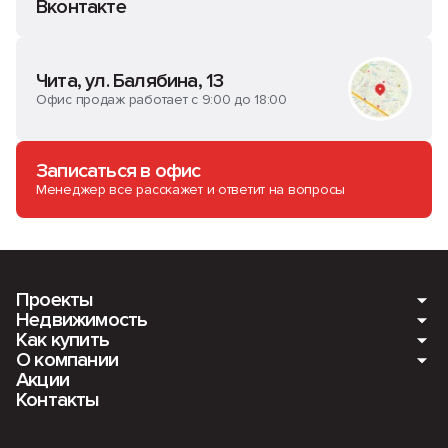
Вконтакте
Чита, ул. Балябина, 13
Офис продаж работает с 9:00 до 18:00
Записаться в офис
Менеджер все расскажет и ответит на вопросы
Проекты
Недвижимость
Как купить
Мкр. Романовский. Ещё 4 дома
О компании
Квартиры
Акции
ПАНАМАСИТИ
Ипотека
Контакты
Машино-места
О компании
Мкр. Романовский
Рассрочка
Кладовые
Вакансии