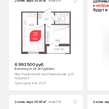
Добавь
2-комн. евро 39.40 м²
этаж 5/9
в избра
будут в
6 993 500 руб.
В ипотеку от 28 267 руб/мес.
Мкр. Романовский
, мкр.Романовский, д.25
,
подъезд 2
Срок сдачи 4 кв. 2027
2-комн. евро 39.40 м²
этаж 7/9
2-комн. ев