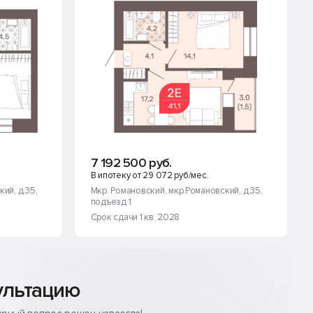
7 192 500 руб.
В ипотеку от 29 072 руб/мес.
кий, д.35
,
Мкр. Романовский
, мкр.Романовский, д.35
,
подъезд 1
Срок сдачи 1 кв. 2028
ультацию