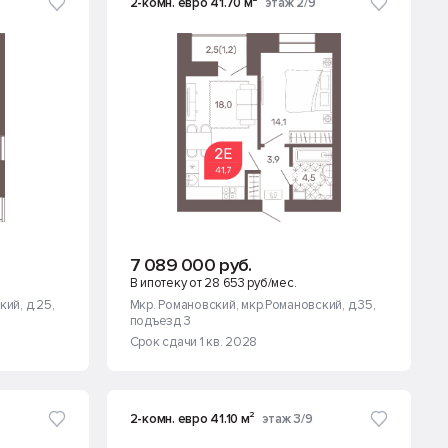
2-комн. евро 41.70 м²
этаж 2/9
7 089 000 руб.
В ипотеку от 28 653 руб/мес.
кий, д.25
,
Мкр. Романовский
, мкр.Романовский, д.35
,
подъезд 3
Срок сдачи 1 кв. 2028
2-комн. евро 41.10 м²
этаж 3/9