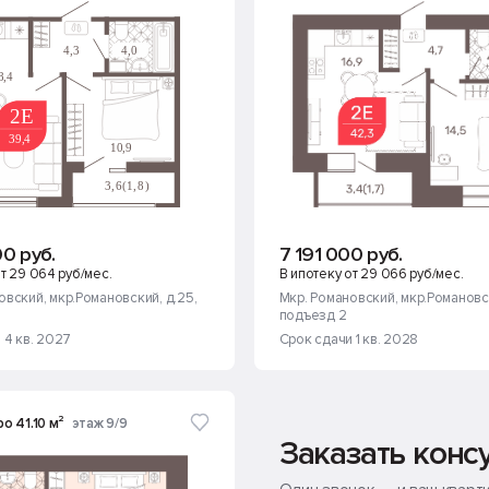
00 руб.
7 191 000 руб.
т 29 064 руб/мес.
В ипотеку от 29 066 руб/мес.
овский
, мкр.Романовский, д.25
,
Мкр. Романовский
, мкр.Романовс
подъезд 2
 4 кв. 2027
Срок сдачи 1 кв. 2028
ро 41.10 м²
этаж 9/9
Заказать конс