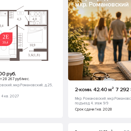
мкр. Романовский
00 руб.
т 28 267 руб/мес.
овский
, мкр.Романовский, д.25
,
2-комн. 42.40 м²
7 292 
 4 кв. 2027
Мкр. Романовский
, мкр.Романовс
подъезд 4
, этаж 9/9
Срок сдачи 1 кв. 2028