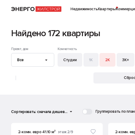
Недвижимость
Квартиры
Коммерци
Квартиры
Найдено 172 квартиры
Проект, дом
Комнатность
Студии
1К
2К
3К+
Сброс
Группировать по пла
2-комн. евро 41.10 м²
этаж 2/9
2-комн. ев