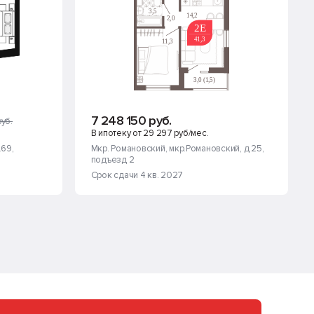
7 248 150 руб.
уб.
В ипотеку от 29 297 руб/мес.
.69
,
Мкр. Романовский
, мкр.Романовский, д.25
,
подъезд 2
Срок сдачи 4 кв. 2027