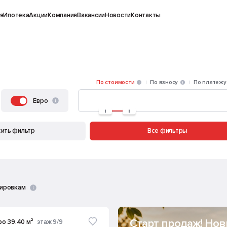
я
Ипотека
Акции
Компания
Вакансии
Новости
Контакты
По стоимости
По взносу
По платежу
Евро
ить фильтр
Все фильтры
нировкам
Старт продаж! Но
ро 39.40 м²
этаж 9/9