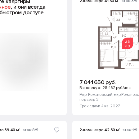
те квартиры
2-комн. евро 41.30 м²
этаж 3/9
нное
, и они всегда
 быстром доступе
7 041 650 руб.
В ипотеку от 28 462 руб/мес.
Мкр. Романовский
, мкр.Романовс
подъезд 2
Срок сдачи 4 кв. 2027
ро 39.40 м²
этаж 8/9
2-комн. евро 42.30 м²
этаж 1/9