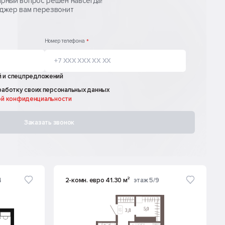
ирный вопрос решен навсегда!
еджер вам перезвонит
Номер телефона
*
й
и спецпредложений
работку своих
персональных данных
ой конфиденциальности
Заказать звонок
4
2-комн. евро 41.30 м²
этаж 5/9