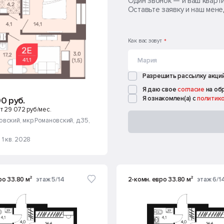
Один звонок — и ваш кварт
Оставьте заявку и наш мен
Как вас зовут
*
Разрешить рассылку акци
Я даю свое
согласие
на об
Я ознакомлен(а) с
политик
0 руб.
т 29 072 руб/мес.
овский
, мкр.Романовский, д.35
,
 1 кв. 2028
ро 33.80 м²
этаж 5/14
2-комн. евро 33.80 м²
этаж 6/1