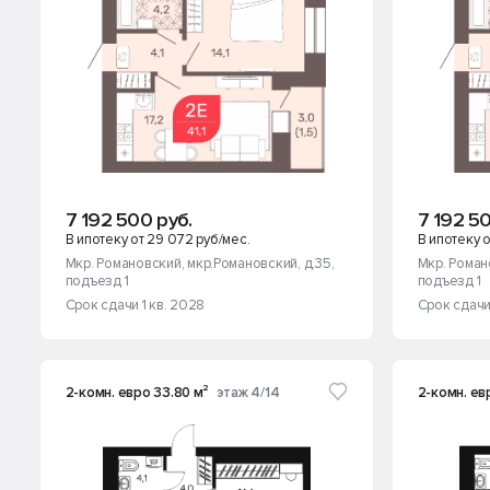
7 192 500 руб.
7 192 50
В ипотеку от 29 072 руб/мес.
В ипотеку о
Мкр. Романовский
, мкр.Романовский, д.35
,
Мкр. Роман
подъезд 1
подъезд 1
Срок сдачи 1 кв. 2028
Срок сдачи
2-комн. евро 33.80 м²
этаж 4/14
2-комн. ев