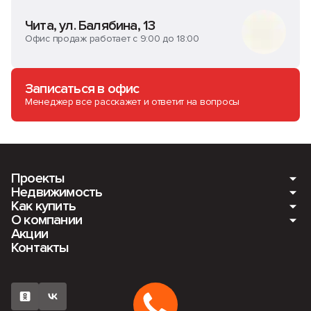
Чита, ул. Балябина, 13
Офис продаж работает с 9:00 до 18:00
Записаться в офис
Менеджер все расскажет и ответит на вопросы
Проекты
Недвижимость
Как купить
Мкр. Романовский. Ещё 4 дома
О компании
Квартиры
Акции
ПАНАМАСИТИ
Ипотека
Контакты
Машино-места
О компании
Мкр. Романовский
Рассрочка
Кладовые
Вакансии
ЖК «Fors» (ФОРС)
Наличный расчет
Коммерция
Новости