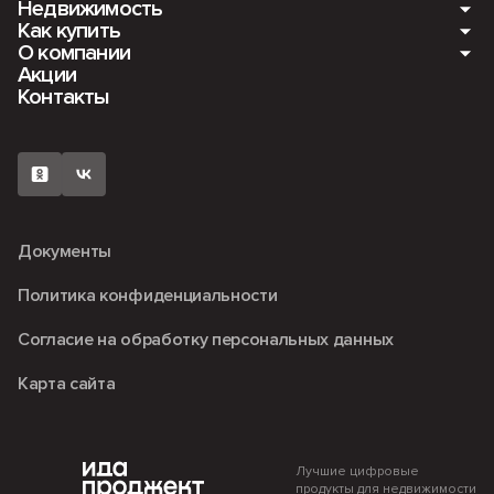
Недвижимость
Как купить
Мкр. Романовский. Ещё 4 дома
О компании
Квартиры
Акции
ПАНАМАСИТИ
Ипотека
Контакты
Машино-места
О компании
Мкр. Романовский
Рассрочка
Кладовые
Вакансии
ЖК «Fors» (ФОРС)
Наличный расчет
Коммерция
Новости
Документы
Политика конфиденциальности
Согласие на обработку персональных данных
Карта сайта
Лучшие цифровые
продукты для недвижимости