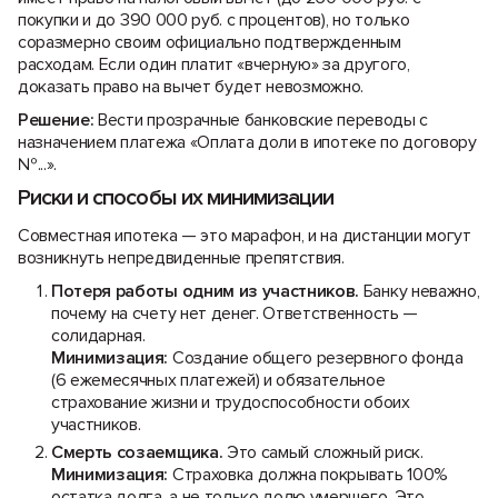
покупки и до 390 000 руб. с процентов), но только
соразмерно своим официально подтвержденным
расходам. Если один платит «вчерную» за другого,
доказать право на вычет будет невозможно.
Решение:
Вести прозрачные банковские переводы с
назначением платежа «Оплата доли в ипотеке по договору
№...».
Риски и способы их минимизации
Совместная ипотека — это марафон, и на дистанции могут
возникнуть непредвиденные препятствия.
Потеря работы одним из участников.
Банку неважно,
почему на счету нет денег. Ответственность —
солидарная.
Минимизация:
Создание общего резервного фонда
(6 ежемесячных платежей) и обязательное
страхование жизни и трудоспособности обоих
участников.
Смерть созаемщика.
Это самый сложный риск.
Минимизация:
Страховка должна покрывать 100%
остатка долга, а не только долю умершего. Это