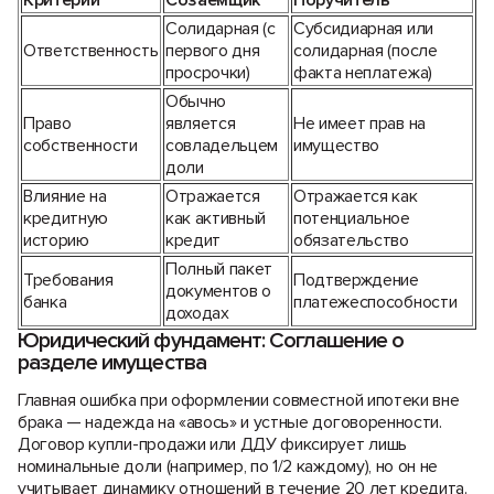
Критерий
Созаемщик
Поручитель
Солидарная (с
Субсидиарная или
Ответственность
первого дня
солидарная (после
просрочки)
факта неплатежа)
Обычно
Право
является
Не имеет прав на
собственности
совладельцем
имущество
доли
Влияние на
Отражается
Отражается как
кредитную
как активный
потенциальное
историю
кредит
обязательство
Полный пакет
Требования
Подтверждение
документов о
банка
платежеспособности
доходах
Юридический фундамент: Соглашение о
разделе имущества
Главная ошибка при оформлении совместной ипотеки вне
брака — надежда на «авось» и устные договоренности.
Договор купли-продажи или ДДУ фиксирует лишь
номинальные доли (например, по 1/2 каждому), но он не
учитывает динамику отношений в течение 20 лет кредита.