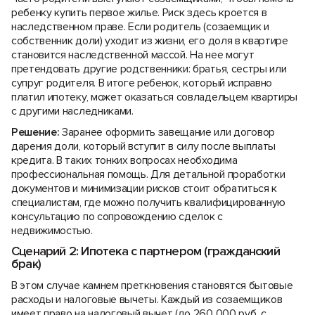
ребенку купить первое жилье. Риск здесь кроется в
наследственном праве. Если родитель (созаемщик и
собственник доли) уходит из жизни, его доля в квартире
становится наследственной массой. На нее могут
претендовать другие родственники: братья, сестры или
супруг родителя. В итоге ребенок, который исправно
платил ипотеку, может оказаться совладельцем квартиры
с другими наследниками.
Решение:
Заранее оформить завещание или договор
дарения доли, который вступит в силу после выплаты
кредита. В таких тонких вопросах необходима
профессиональная помощь. Для детальной проработки
документов и минимизации рисков стоит обратиться к
специалистам, где можно получить квалифицированную
консультацию по сопровождению сделок с
недвижимостью.
Сценарий 2: Ипотека с партнером (гражданский
брак)
В этом случае камнем преткновения становятся бытовые
расходы и налоговые вычеты. Каждый из созаемщиков
имеет право на налоговый вычет (до 260 000 руб. с