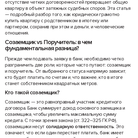
отсутствие четких договоренностей превращает общую
квартиру в объект затяжных судебных споров. Эта статья
— подробный разбор того, как юридически грамотно
купить квартиру с родственником в ипотеку или
партнером, сохранив при этом и деньги, и человеческие
отношения.
Созаемщик vs Поручитель: в чем
фундаментальная разница?
Прежде чем подавать заявку в банк, необходимо четко
разграничить две роли, которые часто путают: созаемщик
и поручитель. От выбранного статуса напрямую зависит,
кто будет платить по счетам и, что важнее, кто в итоге
станет собственником квадратных метров.
Кто такой созаемщик?
Созаемщик — это равноправный участник кредитного
договора. Банк суммирует доход основного заемщика и
созаемщика, чтобы увеличить максимальную сумму
кредита. С точки зрения закона (ст. 322–325 ГК РФ),
созаемщики несут
солидарную ответственность
. Это
означает, что если один перестает платить, банк имеет