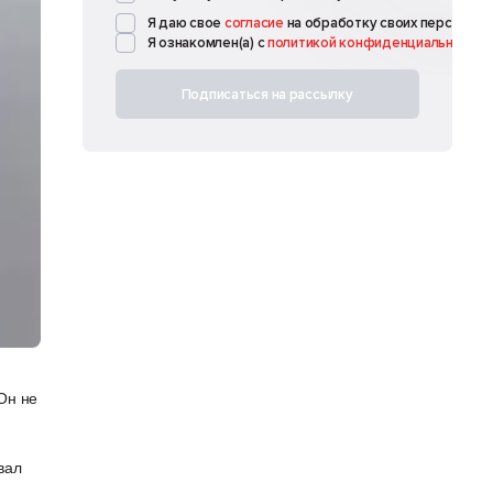
Я даю свое
согласие
на обработку своих
персональ
Я ознакомлен(а) с
политикой конфиденциальности
Подписаться на рассылку
Он не
вал