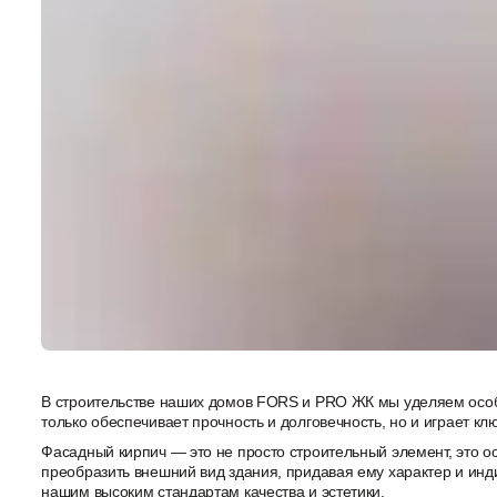
В строительстве наших домов FORS и PRO ЖК мы уделяем особ
только обеспечивает прочность и долговечность, но и играет к
Фасадный кирпич — это не просто строительный элемент, это ос
преобразить внешний вид здания, придавая ему характер и инд
нашим высоким стандартам качества и эстетики.