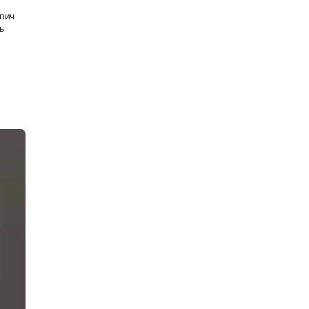
пич
ь