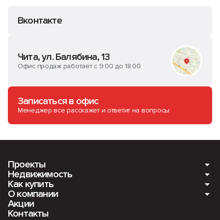
Вконтакте
Чита, ул. Балябина, 13
Офис продаж работает с 9:00 до 18:00
Записаться в офис
Менеджер все расскажет и ответит на вопросы
Проекты
Недвижимость
Как купить
Мкр. Романовский. Ещё 4 дома
О компании
Квартиры
Акции
ПАНАМАСИТИ
Ипотека
Контакты
Машино-места
О компании