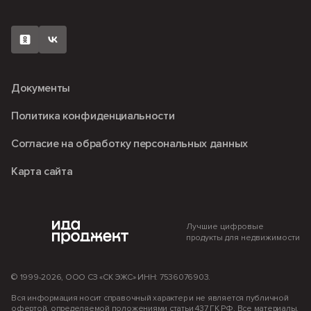
Мкр. Романовский
Рассрочка
Кладовые
Вакансии
«Fors» (ФОРС)
Наличный расчет
Коммерция
Новости
Документы
Политика конфиденциальности
Согласие на обработку персональных данных
Карта сайта
Лучшие цифровые
продукты для недвижимости
© 1999-2026, ООО СЗ «СК ЭЖС» ИНН: 7536076903.
Вся информация носит справочный характер и не является публичной
офертой, определяемой положениями статьи 437 ГК РФ. Все материалы,