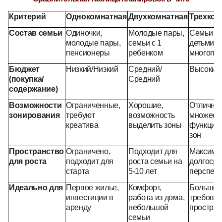
Критерий
Однокомнатная
Двухкомнатная
Трехком
Состав семьи
Одиночки,
Молодые пары,
Семьи с 
молодые пары,
семьи с 1
детьми,
пенсионеры
ребенком
многопо
Бюджет
Низкий/Низкий
Средний/
Высокий
(покупка/
Средний
содержание)
Возможности
Ограниченные,
Хорошие,
Отличны
зонирования
требуют
возможность
множест
креатива
выделить зоны
функцио
зон
Пространство
Ограничено,
Подходит для
Максима
для роста
подходит для
роста семьи на
долгоср
старта
5-10 лет
перспект
Идеально для
Первое жилье,
Комфорт,
Большой
инвестиции в
работа из дома,
требоват
аренду
небольшой
простран
семьи