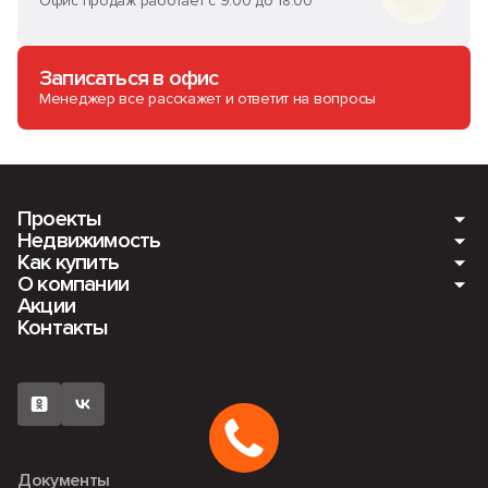
Офис продаж работает с 9:00 до 18:00
Записаться в офис
Менеджер все расскажет и ответит на вопросы
Проекты
Недвижимость
Как купить
Мкр. Романовский. Ещё 4 дома
О компании
Квартиры
Акции
ПАНАМАСИТИ
Ипотека
Контакты
Машино-места
О компании
Мкр. Романовский
Рассрочка
Кладовые
Вакансии
ЖК «Fors» (ФОРС)
Наличный расчет
Коммерция
Новости
Документы