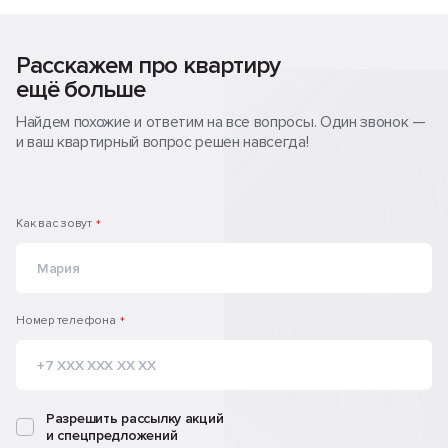
протянуть кабель по квартире, заключить договор с
Качественная входная дверь Torex.
провайдером и подключить необходимые
телекоммуникационные услуги.
Расскажем про квартиру
ещё больше
Найдем похожие и ответим на все вопросы. Один звонок —
и ваш квартирный вопрос решен навсегда!
Как вас зовут
*
Номер телефона
*
Разрешить рассылку акций
и спецпредложений