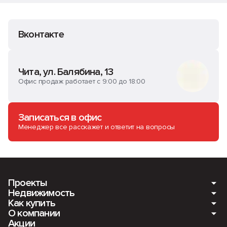
Вконтакте
Чита, ул. Балябина, 13
Офис продаж работает с 9:00 до 18:00
Записаться в офис
Менеджер все расскажет и ответит на вопросы
Проекты
Недвижимость
Как купить
Мкр. Романовский. Ещё 4 дома
О компании
Квартиры
Акции
ПАНАМАСИТИ
Ипотека