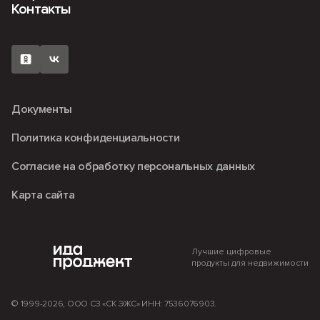
Контакты
Машино-места
О компании
Мкр. Романовский
Рассрочка
Кладовые
Вакансии
ЖК «Fors» (ФОРС)
Наличный расчет
Коммерция
Новости
Документы
Политика конфиденциальности
Согласие на обработку персональных данных
Карта сайта
Лучшие цифровые
продукты для недвижимости
© 1999-2026, ООО СЗ «СК ЭЖС» ИНН: 7536076903.