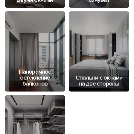
двумя окнами
санузел
Панорамное
остекление
Спальни с окнами
балконов
на две стороны